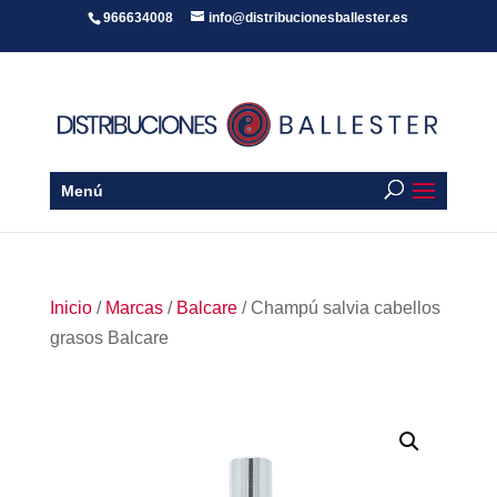
966634008
info@distribucionesballester.es
Menú
Inicio
/
Marcas
/
Balcare
/ Champú salvia cabellos
grasos Balcare