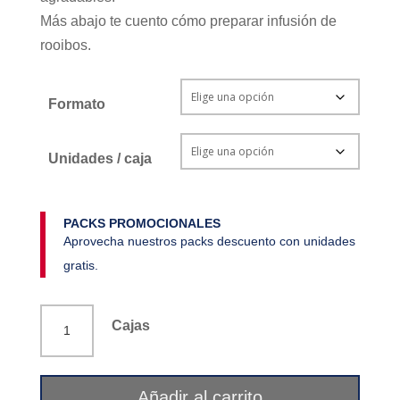
Más abajo te cuento cómo preparar infusión de
rooibos.
Formato
Unidades / caja
PACKS PROMOCIONALES
Aprovecha nuestros packs descuento con unidades
gratis.
Bolsa
Cajas
té
rooibos
y
Añadir al carrito