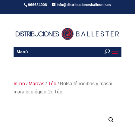
966634008
info@distribucionesballester.es
Menú
Inicio
/
Marcas
/
Téo
/ Bolsa té rooibos y masai
mara ecológico 1k Téo