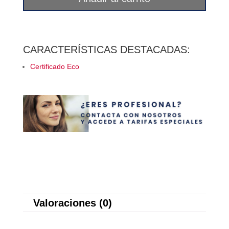
masai
mara
ecológico
1k
CARACTERÍSTICAS DESTACADAS:
Téo
Certificado Eco
cantidad
Valoraciones (0)