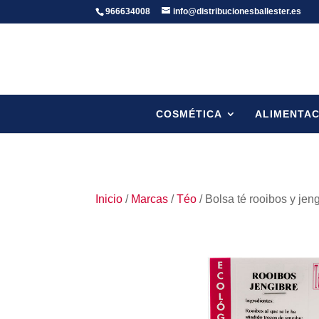
966634008
info@distribucionesballester.es
COSMÉTICA
ALIMENTAC
Inicio
/
Marcas
/
Téo
/ Bolsa té rooibos y jen