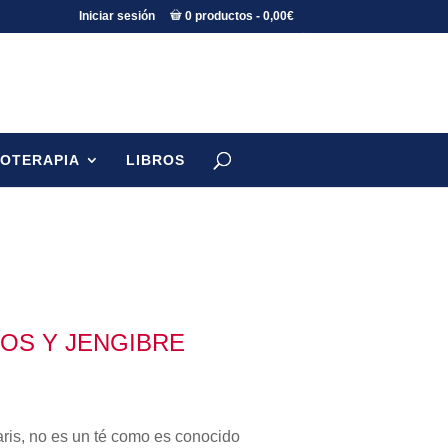
Iniciar sesión
0 productos
0,00€
TOTERAPIA
LIBROS
OS Y JENGIBRE
O
aris, no es un té como es conocido