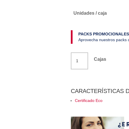
Unidades / caja
PACKS PROMOCIONALES
Aprovecha nuestros packs d
Bolsa
Cajas
té
rooibos
y
jengibre
CARACTERÍSTICAS 
ecológico
Certificado Eco
Téo
cantidad