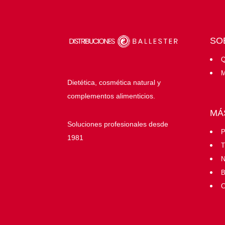
SO
Q
M
Dietética, cosmética natural y
complementos alimenticios.
MÁ
Soluciones profesionales desde
P
1981
T
N
B
C