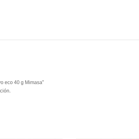
lvo eco 40 g Mimasa”
ción.