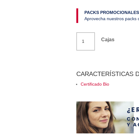
PACKS PROMOCIONALES
Aprovecha nuestros packs d
Agar-
Cajas
Agar
polvo
eco
40
CARACTERÍSTICAS 
g
Certificado Bio
Mimasa
cantidad