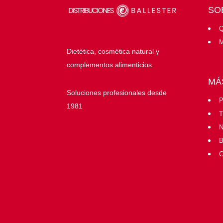
SO
Q
M
Dietética, cosmética natural y
complementos alimenticios.
MÁ
Soluciones profesionales desde
P
1981
T
N
B
C