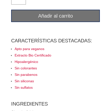
teñido
sin
Añadir al carrito
sulfato
Corpore
Sano
cantidad
CARACTERÍSTICAS DESTACADAS:
Apto para veganos
Extracto Bio Certificado
Hipoalergénico
Sin colorantes
Sin parabenos
Sin siliconas
Sin sulfatos
INGREDIENTES