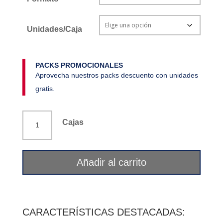
Unidades/Caja
PACKS PROMOCIONALES
Aprovecha nuestros packs descuento con unidades
gratis.
Abedul
Cajas
hojas
La
Flor
Añadir al carrito
del
Pirineo
cantidad
CARACTERÍSTICAS DESTACADAS: